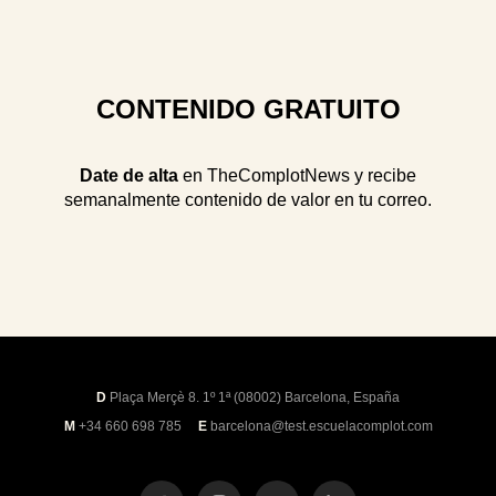
CONTENIDO GRATUITO
Date de alta
en TheComplotNews y recibe
semanalmente contenido de valor en tu correo.
D
Plaça Merçè 8. 1º 1ª (08002) Barcelona, España
M
+34 660 698 785
E
barcelona@test.escuelacomplot.com