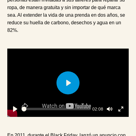
ropa, de manera gratuita y sin importar de qué marca
sea. Al extender la vida de una prenda en dos años, se
reduce su huella de carbono, desechos y agua en un
82%.
P
l
a
y
S
C
02:08
e
u
P
T
T
r
e
l
o
o
r
k
a
g
g
e
n
y
g
g
t
En 2011, durante el Black Friday, lanzó un anuncio con