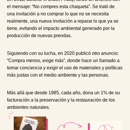
l
l
t
e
e
el mensaje: “No compres esta chaqueta”. Se trató de
i
M
F
m
una invitación a no comprar lo que no se necesita
e
u
u
realmente, una nueva invitación a reparar lo que ya se
t
l
e
l
tiene, evitando el impacto ambiental generado por la
s
producción de nuevas prendas.
c
r
e
e
Siguiendo con su lucha, en 2020 publicó otro anuncio:
n
“Compra menos, exige más”, donde hace un llamado a
tomar conciencia y exigir el uso de materiales y políticas
más justas con el medio ambiente y las personas.
Más allá que desde 1985, cada año, dona un 1% de su
facturación a la preservación y la restauración de los
ambientes naturales.